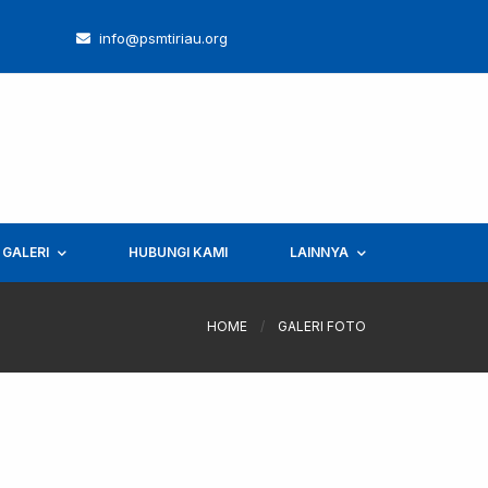
info@psmtiriau.org
GALERI
HUBUNGI KAMI
LAINNYA
HOME
/
GALERI FOTO