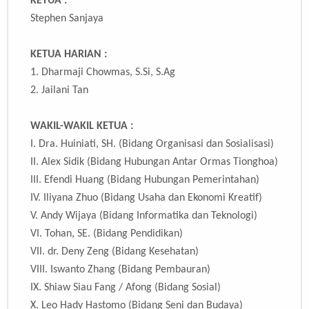
KETUA :
Stephen Sanjaya
KETUA HARIAN :
1.
Dharmaji Chowmas, S.Si, S.Ag
2. Jailani Tan
WAKIL-WAKIL KETUA :
I.
Dra. Huiniati, SH. (Bidang Organisasi dan Sosialisasi)
II.
Alex Sidik (Bidang Hubungan Antar Ormas Tionghoa)
III.
Efendi Huang (Bidang Hubungan Pemerintahan)
IV.
Iliyana Zhuo (Bidang Usaha dan Ekonomi Kreatif)
V.
Andy Wijaya (Bidang Informatika dan Teknologi)
VI.
Tohan, SE. (Bidang Pendidikan)
VII.
dr. Deny Zeng (Bidang Kesehatan)
VIII.
Iswanto Zhang (Bidang Pembauran)
IX.
Shiaw Siau Fang / Afong (Bidang Sosial)
X.
Leo Hady Hastomo (Bidang Seni dan Budaya)