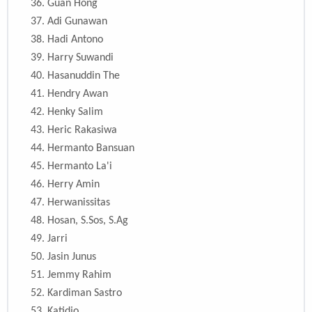
36. Guan Hong
37. Adi Gunawan
38. Hadi Antono
39. Harry Suwandi
40. Hasanuddin The
41. Hendry Awan
42. Henky Salim
43. Heric Rakasiwa
44. Hermanto Bansuan
45. Hermanto La'i
46. Herry Amin
47. Herwanissitas
48.
Hosan, S.Sos, S.Ag
49. Jarri
50. Jasin Junus
51. Jemmy Rahim
52. Kardiman Sastro
53. Katidjo