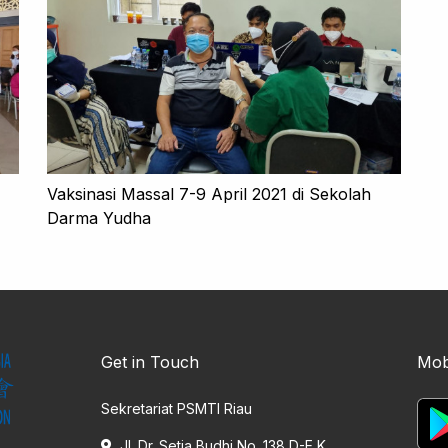
Vaksinasi Massal 7-9 April 2021 di Sekolah
Darma Yudha
Get in Touch
Mob
Sekretariat PSMTI Riau
Jl. Dr. Setia Budhi No. 138 D-E K