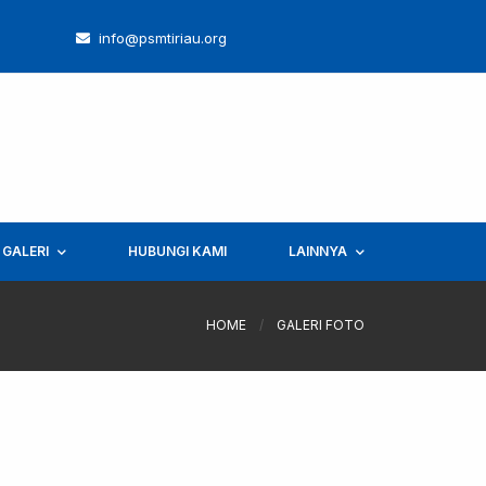
info@psmtiriau.org
GALERI
HUBUNGI KAMI
LAINNYA
HOME
/
GALERI FOTO