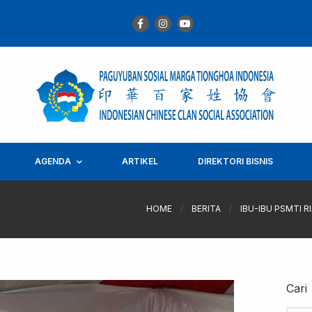
AGENDA
ARTIKEL
DIREKTORI BISNIS
HOME
/
BERITA
/
IBU-IBU PSMTI 
Cari