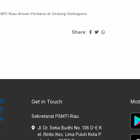
PSMTI-Riau-Arisan-Perdana-di-Gedung-Serbaguna-
Share:
Get in Touch
Mob
Sekretariat PSMTI Riau
Jl. Dr. Setia Budhi No. 138 D-E K
i
el. Rintis Kec. Lima Puluh Kota P