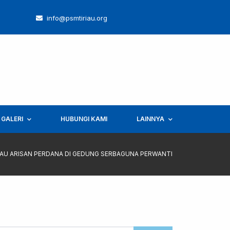
info@psmtiriau.org
GALERI
HUBUNGI KAMI
LAINNYA
RIAU ARISAN PERDANA DI GEDUNG SERBAGUNA PERWANTI