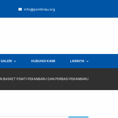
info@psmtiriau.org
GALERI
HUBUNGI KAMI
LAINNYA
EN BASKET PSMTI PEKANBARU DAN PERBASI PEKANBARU