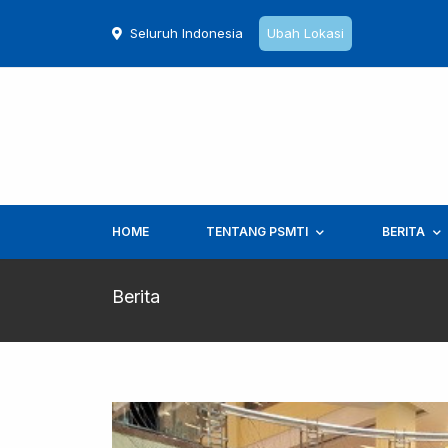
Seluruh Indonesia
Ubah Lokasi
HOME
TENTANG PSMTI
BERITA
Berita