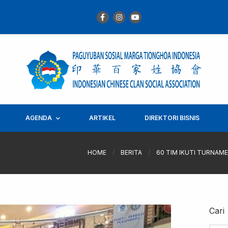
AGENDA
ARTIKEL
DIREKTORI BISNIS
HOME
/
BERITA
/
60 TIM IKUTI TURNAM
Cari