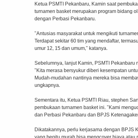
Ketua PSMTI Pekanbaru, Kamin saat pembukaa
turnamen basket merupakan program bidang o
dengan Perbasi Pekanbaru.
"Antusias masyarakat untuk mengikuti turname
Terdapat sekitar 60 tim yang mendaftar, termasuk
umur 12, 15 dan umum," katanya.
Sebelumnya, lanjut Kamin, PSMTI Pekanbaru m
"Kita merasa bersyukur diberi kesempatan unt
Mudah-mudahan nantinya mereka bisa membaw
ungkapnya.
Sementara itu, Ketua PSMTI Riau, stephen Sa
pembukaan turnamen basket ini. "Kami mengu
dan Perbasi Pekanbaru dan BPJS Ketenagaker
Dikatakannya, perlu kerjasama dengan BPJS K
yang begitu murah bisa mengcover biaya atau r