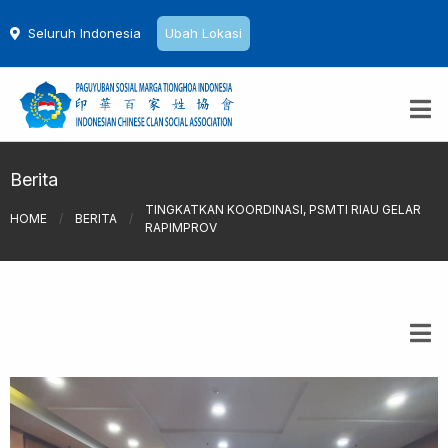
Seluruh Indonesia
Ubah Lokasi
Berita
TINGKATKAN KOORDINASI, PSMTI RIAU GELAR
HOME
/
BERITA
/
RAPIMPROV