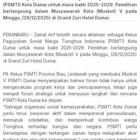
(PSMTI) Kota Dumai untuk masa bakti 2025-2029. Pemilihan
berlangsung dalam Musyawarah Kota (Muskot) V pada
Minggu, (28/12/2025) di Grand Zuri Hotel Dumai.
PEKANBARU - Zainal Arif terpilih secara aklamasi sebagai Ketua
Paguyuban Sosial Marga Tionghoa Indonesia (PSMTI) Kota
Dumai untuk masa bakti 2025-2029. Pemilihan berlangsung
dalam Musyawarah Kota (Muskot) V pada Minggu, (28/12/2025)
di Grand Zuri Hotel Dumai.
Plt. Ketua PSMTI Provinsi Riau, Lindawati yang membuka Muskot
V PSMTI Dumai menyampaikan bahwa forum tidak hanya untuk
mengevaluasi program kerja dan pencapaiannya, tetapi juga
menjadi forum strategis untuk menyusun langkah dan rencana
PSMTI Kota Dumai ke depan.
“Sebagai organisasi sosial kemasyarakatan, PSMTI Kota Dumai
perlu terus berperan aktif dalam mempererat persaudaraan,
memupuk solidalitas, dan memperkuat kontribusi warga
Tionghoa terhadap bangsa dan negara. PSMTI perlu
beradaptasi dengan tantangan zaman tanpa melupakan akar
budaya dan nilai-nilai kebersamaan,“ ujar wanita yang bermarga