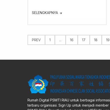
SELENGKAPNYA
PREV
1
...
16
17
18
19
Rumah Digital PSMTI RIAU untuk berbagai informas
terbaru organisasi. Sign Up untuk menjadi member