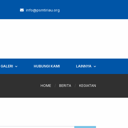
info@psmtiriau.org
GALERI
HUBUNGI KAMI
LAINNYA
HOME
/
BERITA
/
KEGIATAN