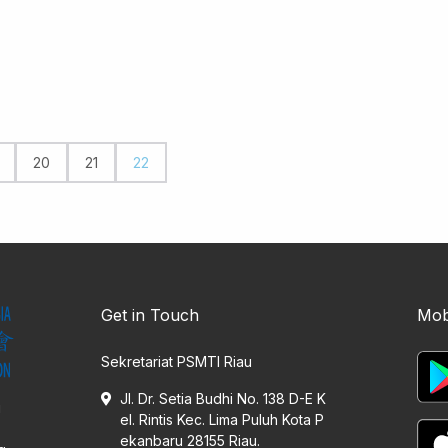
20
21
22
Get in Touch
Mob
Sekretariat PSMTI Riau
Jl. Dr. Setia Budhi No. 138 D-E K
i
el. Rintis Kec. Lima Puluh Kota P
ekanbaru 28155 Riau.