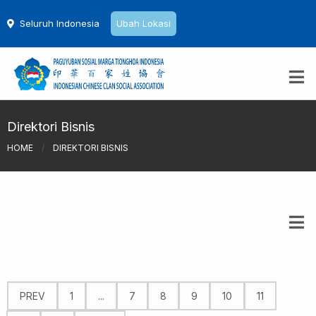
Seluruh Indonesia
Ubah Lokasi
Direktori Bisnis
HOME
/
DIREKTORI BISNIS
PREV
1
...
7
8
9
10
11