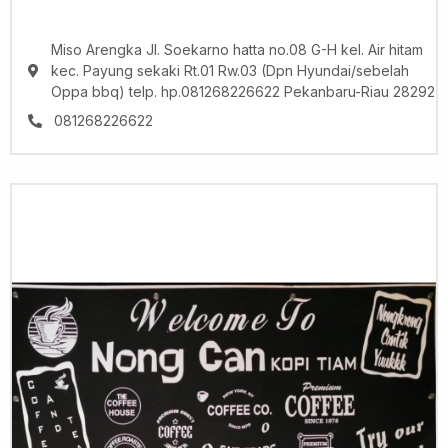
Miso Arengka Jl. Soekarno hatta no.08 G-H kel. Air hitam
kec. Payung sekaki Rt.01 Rw.03 (Dpn Hyundai/sebelah
Oppa bbq) telp. hp.081268226622 Pekanbaru-Riau 28292
081268226622