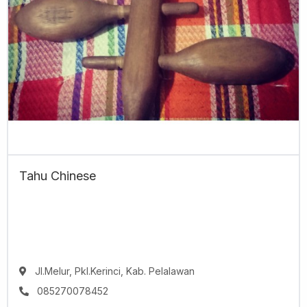
Tahu Chinese
Jl.Melur, Pkl.Kerinci, Kab. Pelalawan
085270078452