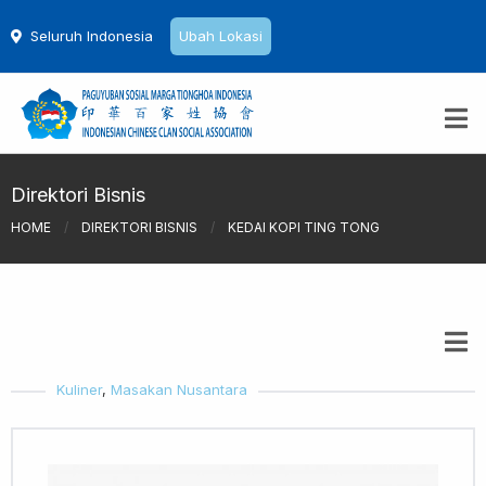
Seluruh Indonesia
Ubah Lokasi
Direktori Bisnis
HOME
/
DIREKTORI BISNIS
/
KEDAI KOPI TING TONG
Kuliner
,
Masakan Nusantara