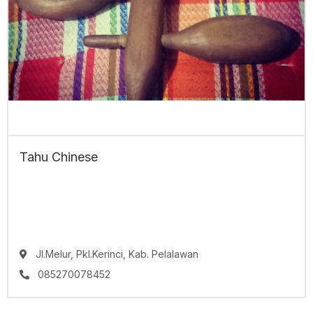
Tahu Chinese
Jl.Melur, Pkl.Kerinci, Kab. Pelalawan
085270078452