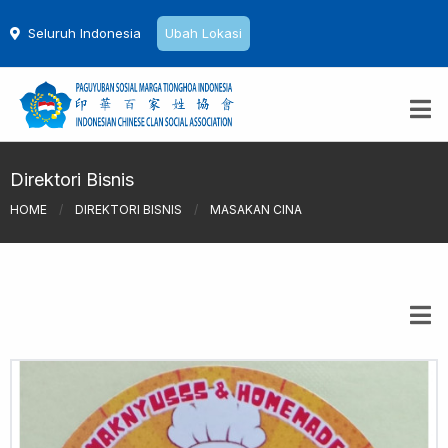
Seluruh Indonesia
Ubah Lokasi
Direktori Bisnis
HOME
/
DIREKTORI BISNIS
/
MASAKAN CINA