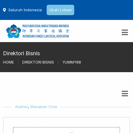
Seluruh Indonesia
Ubah Lokasi
Direktori Bisnis
HOME
/
DIREKTORI BISNIS
/
YUMMY88
Kuliner
,
Masakan Cina