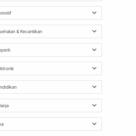
omotif
sehatan & Kecantikan
operti
ektronik
ndidikan
lanja
sa