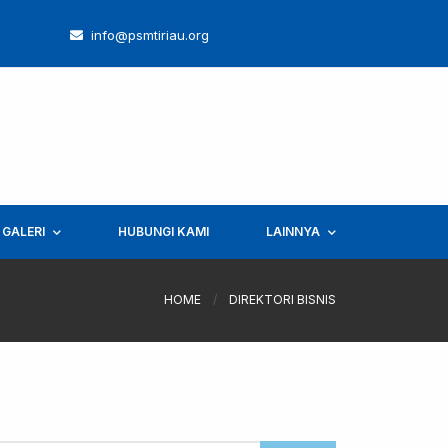
info@psmtiriau.org
GALERI
HUBUNGI KAMI
LAINNYA
HOME
/
DIREKTORI BISNIS