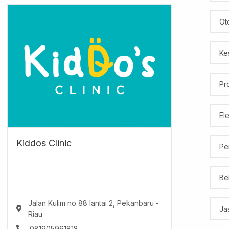
Ot
Ke
Pr
El
Kiddos Clinic
Pe
Be
Jalan Kulim no 88 lantai 2, Pekanbaru -
Ja
Riau
081905961818