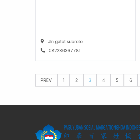
Jln gatot subroto
082286367781
PREV
1
2
3
4
5
6