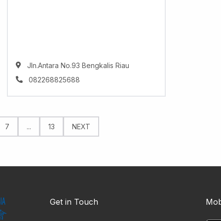
Jln.Antara No.93 Bengkalis Riau
082268825688
7
...
13
NEXT
Get in Touch
Mob