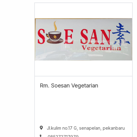
Rm. Soesan Vegetarian
Jl.kulim no.17 G, senapelan, pekanbaru
085272717979