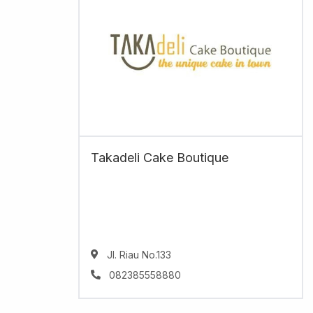
Takadeli Cake Boutique
Jl. Riau No.133
082385558880