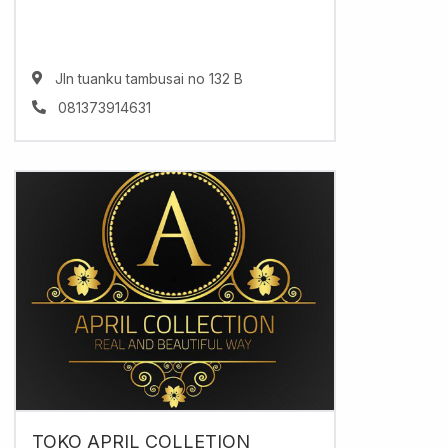
Jln tuanku tambusai no 132 B
081373914631
TOKO APRIL COLLETION