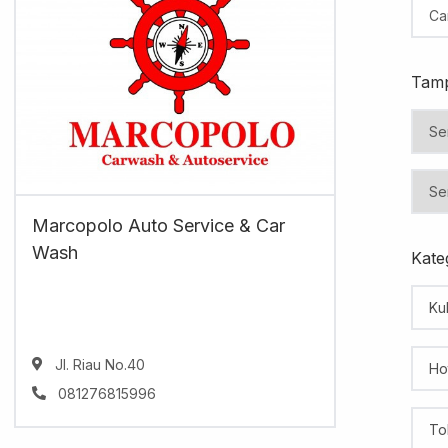
Tamp
Marcopolo Auto Service & Car
Wash
Kateg
Kul
Jl. Riau No.40
Ho
081276815996
To