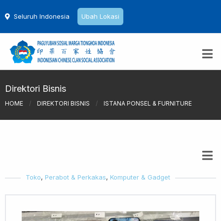
Seluruh Indonesia
Ubah Lokasi
Direktori Bisnis
HOME
/
DIREKTORI BISNIS
/
ISTANA PONSEL & FURNITURE
Toko
,
Perabot & Perkakas
,
Komputer & Gadget