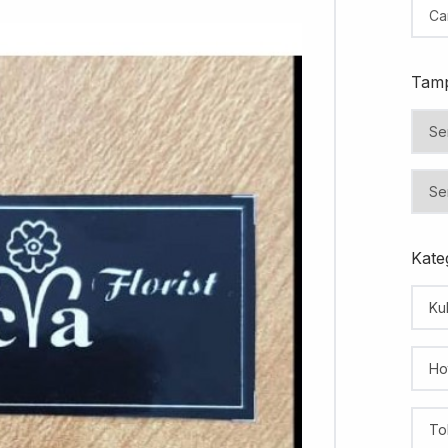
Tamp
Kateg
Kul
Ho
To