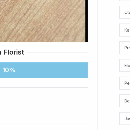
Ot
Ke
Pr
 Florist
El
10%
Pe
Be
Ja