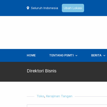
Seluruh Indonesia
Ubah Lokasi
HOME
TENTANG PSMTI
BERITA
Direktori Bisnis
Toko
,
Kerajinan Tangan