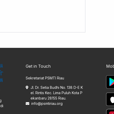
Get in Touch
Mob
Sekretariat PSMTI Riau
Jl. Dr. Setia Budhi No. 138 D-E K
i
el. Rintis Kec. Lima Puluh Kota P
ekanbaru 28155 Riau.
g
info@psmtiriau.org
di