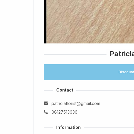
Patricia
Discount
Contact
patriciaflorist@gmail.com
08127513636
Information