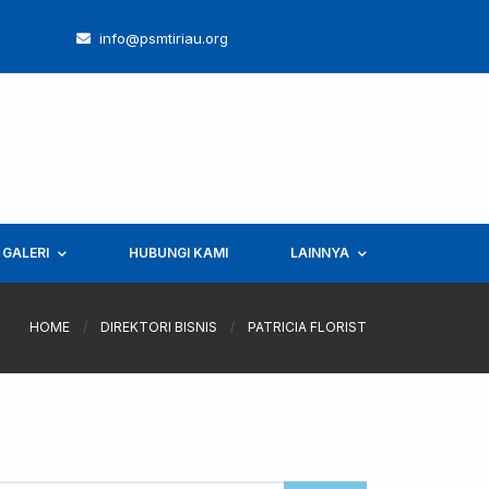
info@psmtiriau.org
GALERI
HUBUNGI KAMI
LAINNYA
HOME
/
DIREKTORI BISNIS
/
PATRICIA FLORIST