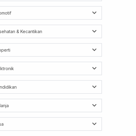
omotif
sehatan & Kecantikan
operti
ektronik
ndidikan
lanja
sa