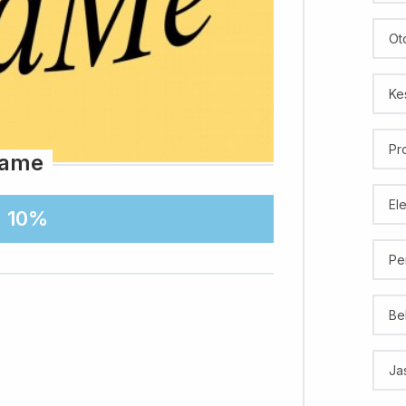
Ot
Ke
Pr
ame
El
10%
Pe
Be
Ja