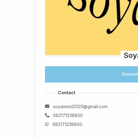
Soy
Discount
Contact
soyameid2020@gmail.com
082171238800
082171238800