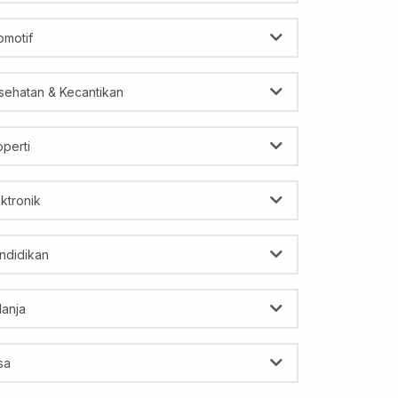
omotif
sehatan & Kecantikan
operti
ektronik
ndidikan
lanja
sa