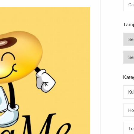
Tamp
Kateg
Kul
Ho
To