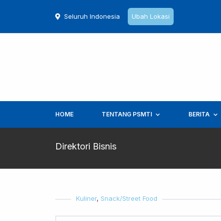
Seluruh Indonesia
Ubah Lokasi
HOME
TENTANG PSMTI
BERITA
Direktori Bisnis
Kuliner
,
Snack/Street Food