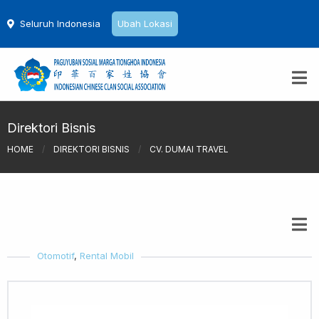
Seluruh Indonesia
Ubah Lokasi
Direktori Bisnis
HOME
/
DIREKTORI BISNIS
/
CV. DUMAI TRAVEL
Otomotif
,
Rental Mobil