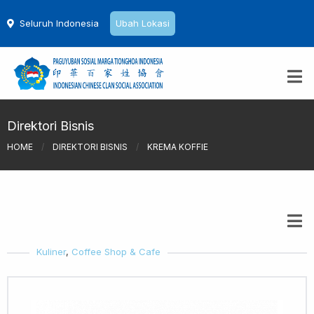
Seluruh Indonesia
Ubah Lokasi
Direktori Bisnis
HOME
/
DIREKTORI BISNIS
/
KREMA KOFFIE
Kuliner
,
Coffee Shop & Cafe