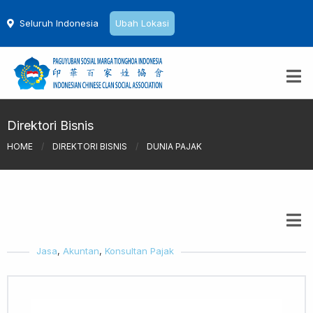
Seluruh Indonesia
Ubah Lokasi
Direktori Bisnis
HOME
/
DIREKTORI BISNIS
/
DUNIA PAJAK
Jasa
,
Akuntan
,
Konsultan Pajak