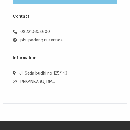
Contact
082210604600
pku.padang.nusantara
Information
Jl. Setia budhi no 125/143
PEKANBARU, RIAU