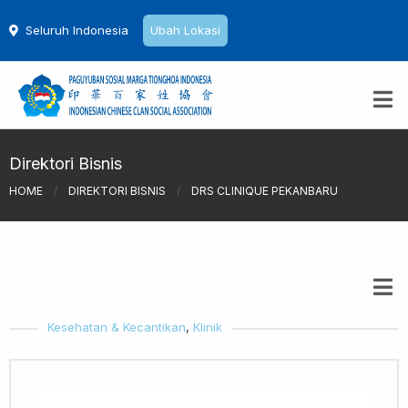
Seluruh Indonesia
Ubah Lokasi
Direktori Bisnis
HOME
/
DIREKTORI BISNIS
/
DRS CLINIQUE PEKANBARU
Kesehatan & Kecantikan
,
Klinik