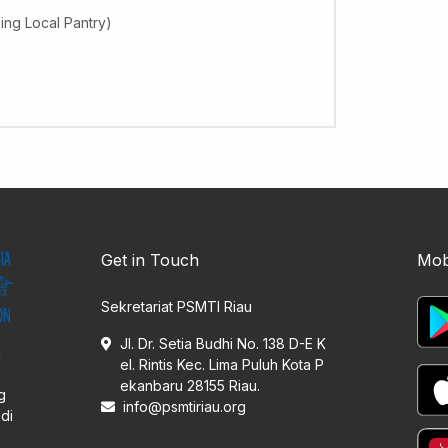
ing Local Pantry)
Get in Touch
Mob
Sekretariat PSMTI Riau
Jl. Dr. Setia Budhi No. 138 D-E K
i
el. Rintis Kec. Lima Puluh Kota P
ekanbaru 28155 Riau.
g
info@psmtiriau.org
di