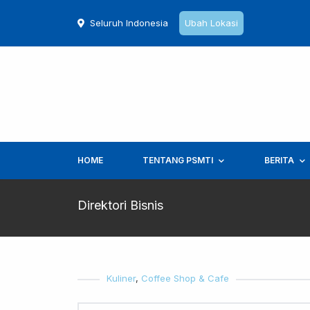
Seluruh Indonesia
Ubah Lokasi
HOME
TENTANG PSMTI
BERITA
Direktori Bisnis
Kuliner
,
Coffee Shop & Cafe