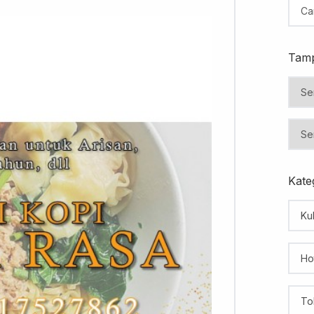
Tamp
Kateg
Kul
Ho
To