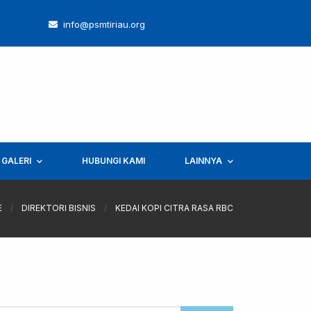
info@psmtiriau.org
GALERI
HUBUNGI KAMI
LAINNYA
E
/
DIREKTORI BISNIS
/
KEDAI KOPI CITRA RASA RBC