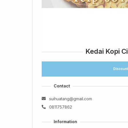
Kedai Kopi C
Discount
Contact
suihuatang@gmail.com
0811757862
Information