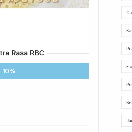
Ot
Ke
Pr
itra Rasa RBC
El
10%
Pe
Be
Ja