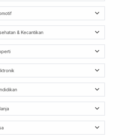
omotif
sehatan & Kecantikan
operti
ektronik
ndidikan
lanja
sa