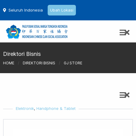
Seluruh Indonesia
Ubah Lokasi
Direktori Bisnis
HOME
/
DIREKTORI BISNIS
/
GJ STORE
Elektronik
,
Handphone & Tablet