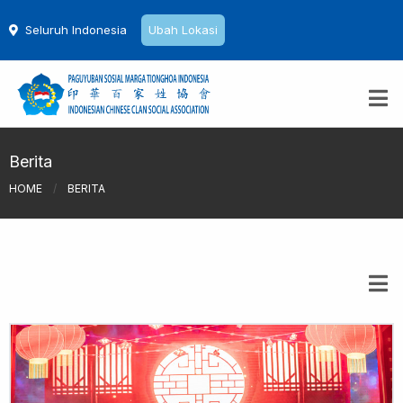
Seluruh Indonesia
Ubah Lokasi
Berita
HOME
/
BERITA