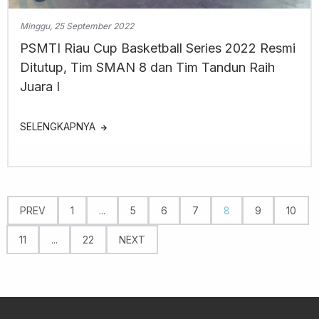
Minggu, 25 September 2022
PSMTI Riau Cup Basketball Series 2022 Resmi
Ditutup, Tim SMAN 8 dan Tim Tandun Raih
Juara I
SELENGKAPNYA
PREV
1
...
5
6
7
8
9
10
11
...
22
NEXT