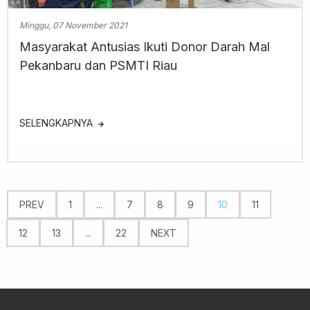
Minggu, 07 November 2021
Masyarakat Antusias Ikuti Donor Darah Mal
Pekanbaru dan PSMTI Riau
SELENGKAPNYA
PREV
1
...
7
8
9
10
11
12
13
...
22
NEXT